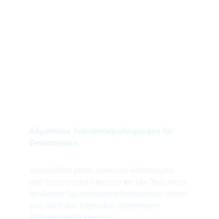
Deutschland.
Sofern gesetzlich zulässig, ist 
Gerichtsstand der Sitz von sounds2feel.
Falls Sie Fragen zu diesen AGB haben, 
kontaktieren Sie uns bitte unter: 
info@sounds2feel.de
Allgemeine Teilnahmebedingungen für 
Gewinnspiele
sounds2feel bietet zeitweise Verlosungen 
und Gewinnspiel-Aktionen an. Die Teilnahme 
an diesen Gewinnspielen/Verlosungen richtet 
sich nach den folgenden allgemeinen 
Teilnahmebedingungen.